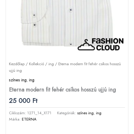
Kezdőlap
/
Kollekció
/
ing
/ Eterna modern fit fehér csíkos hosszú
ujjú ing
színes ing
,
ing
Eterna modern fit fehér csíkos hosszú ujjú ing
25 000
Ft
Cikkszám:
1271_14_X171
Kategóriák:
színes ing
,
ing
Márka:
ETERNA