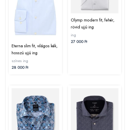
Olymp modern fit, fehér,
rövid ujjú ing
ing
27 000
Ft
Eterna slim fit, világos kék,
hosszú ujjú ing
színes ing
28 000
Ft