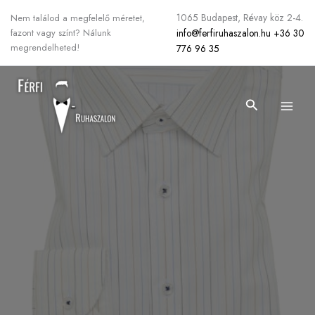
Skip
1065 Budapest, Révay köz 2-4.
Nem találod a megfelelő méretet,
to
info@ferfiruhaszalon.hu
+36 30
fazont vagy színt? Nálunk
content
megrendelheted!
776 96 35
Search