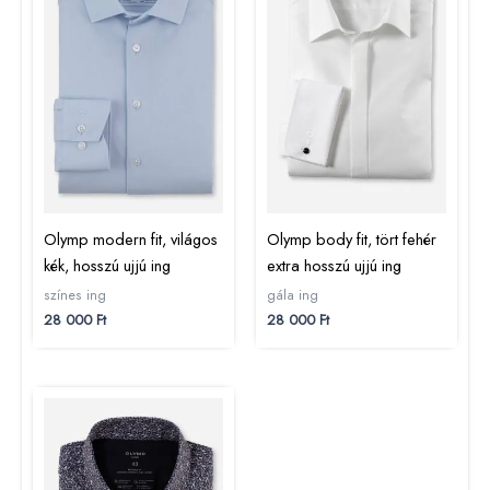
Olymp modern fit, világos
Olymp body fit, tört fehér
kék, hosszú ujjú ing
extra hosszú ujjú ing
színes ing
gála ing
28 000
Ft
28 000
Ft