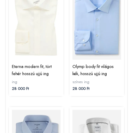
Eterna modern fit, tört
Olymp body fit világos
fehér hosszú ujjú ing
kék, hosszú ujjú ing
ing
színes ing
28 000
Ft
28 000
Ft