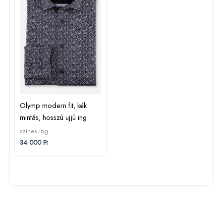
Olymp modern fit, kék
mintás, hosszú ujjú ing
színes ing
34 000
Ft