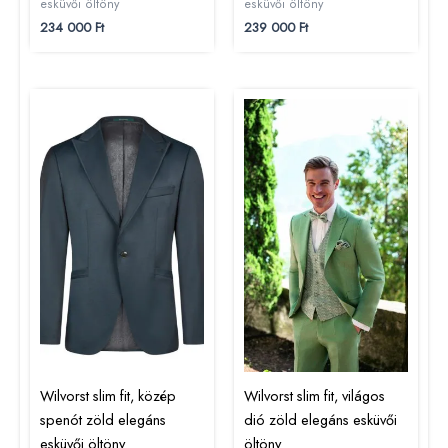
esküvői öltöny
esküvői öltöny
234 000
Ft
239 000
Ft
Wilvorst slim fit, közép
Wilvorst slim fit, világos
spenót zöld elegáns
dió zöld elegáns esküvői
esküvői öltöny
öltöny