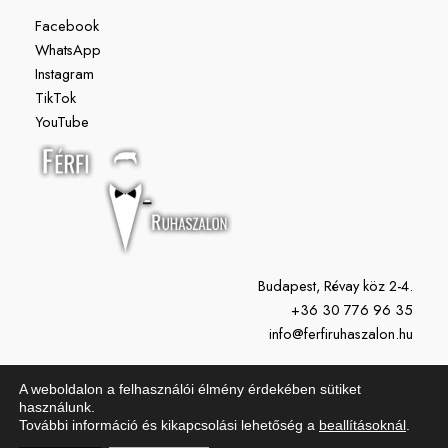
Facebook
WhatsApp
Instagram
TikTok
YouTube
Budapest, Révay köz 2-4.
+36 30 776 96 35
info@ferfiruhaszalon.hu
H-P: 11:00-19:00
A weboldalon a felhasználói élmény érdekében sütiket
Szo: 10:00-15:00
használunk.
További információ és kikapcsolási lehetőség a
beallításoknál
.
Vasárnap: Zárva