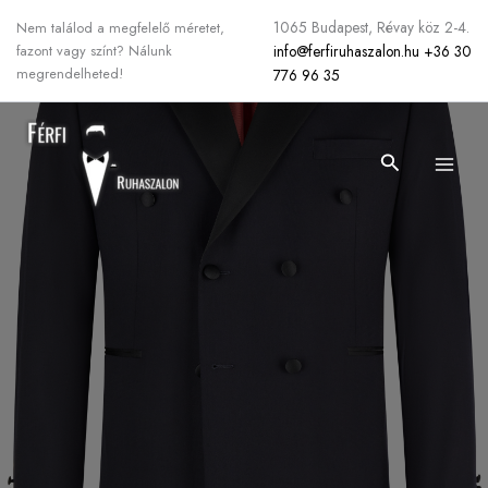
Skip
1065 Budapest, Révay köz 2-4.
Nem találod a megfelelő méretet,
to
info@ferfiruhaszalon.hu
+36 30
fazont vagy színt? Nálunk
content
megrendelheted!
776 96 35
Search