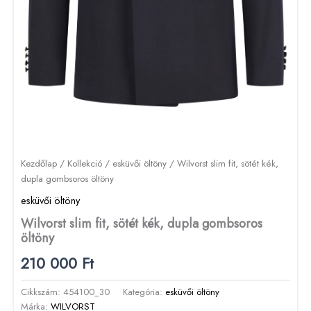
Kezdőlap
/
Kollekció
/
esküvői öltöny
/ Wilvorst slim fit, sötét kék,
dupla gombsoros öltöny
esküvői öltöny
Wilvorst slim fit, sötét kék, dupla gombsoros
öltöny
210 000
Ft
Cikkszám:
454100_30
Kategória:
esküvői öltöny
Márka:
WILVORST