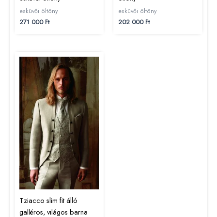
esküvői öltöny
esküvői öltöny
271 000
Ft
202 000
Ft
Tziacco slim fit álló
galléros, világos barna