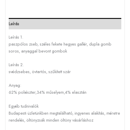
Leírás
Leírás 1.
paszpólos zseb, széles fekete hegyes gallér, dupla gomb
soros, anyaggal bevont gombok
Leírás 2.
svédzsebes, övtartós, szűkített szár
Anyag:
62% poliészter,34% műselyem,4% elasztán
Egyéb tudnivalók
Budapesti üzletünkben megtalálható, ingyenes alakítás, méretre
rendelés, öltönyzsák minden öltöny vásárláshoz