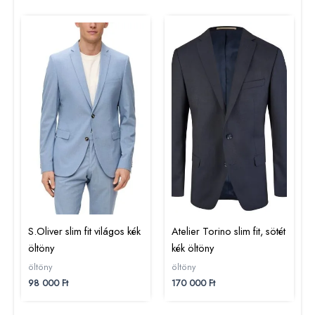
S.Oliver slim fit világos kék
Atelier Torino slim fit, sötét
öltöny
kék öltöny
öltöny
öltöny
98 000
Ft
170 000
Ft