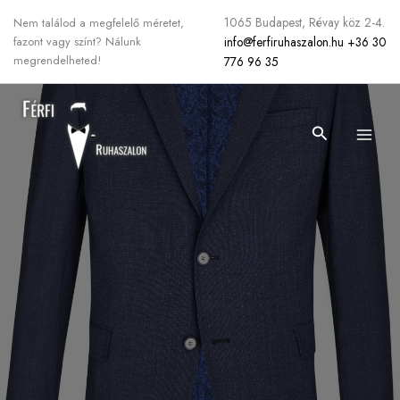
Skip
1065 Budapest, Révay köz 2-4.
Nem találod a megfelelő méretet,
to
info@ferfiruhaszalon.hu
+36 30
fazont vagy színt? Nálunk
content
megrendelheted!
776 96 35
Search