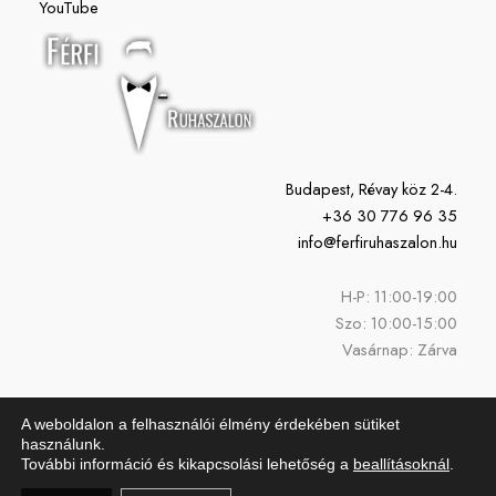
YouTube
Budapest, Révay köz 2-4.
+36 30 776 96 35
info@ferfiruhaszalon.hu
H-P: 11:00-19:00
Szo: 10:00-15:00
Vasárnap: Zárva
A weboldalon a felhasználói élmény érdekében sütiket
használunk.
További információ és kikapcsolási lehetőség a
beallításoknál
.