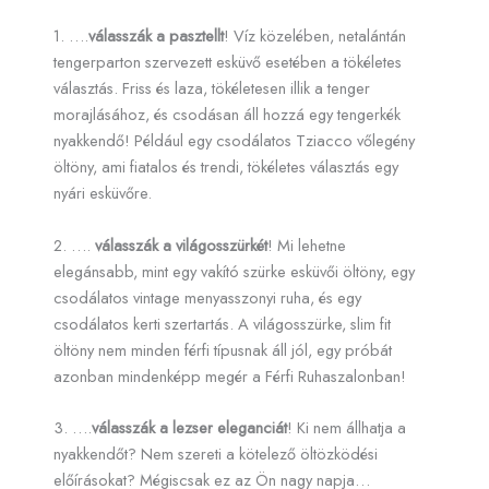
1. ….
válasszák a pasztellt
! Víz közelében, netalántán
tengerparton szervezett esküvő esetében a tökéletes
választás. Friss és laza, tökéletesen illik a tenger
morajlásához, és csodásan áll hozzá egy tengerkék
nyakkendő! Például egy csodálatos Tziacco vőlegény
öltöny, ami fiatalos és trendi, tökéletes választás egy
nyári esküvőre.
2. ….
válasszák a világosszürkét
! Mi lehetne
elegánsabb, mint egy vakító szürke esküvői öltöny, egy
csodálatos vintage menyasszonyi ruha, és egy
csodálatos kerti szertartás. A világosszürke, slim fit
öltöny nem minden férfi típusnak áll jól, egy próbát
azonban mindenképp megér a Férfi Ruhaszalonban!
3. ….
válasszák a lezser eleganciát
! Ki nem állhatja a
nyakkendőt? Nem szereti a kötelező öltözködési
előírásokat? Mégiscsak ez az Ön nagy napja…