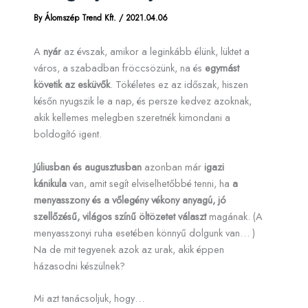
By
Álomszép Trend Kft.
/
2021.04.06
A
nyár
az évszak, amikor a leginkább élünk, lüktet a
város, a szabadban fröccsözünk, na és
egymást
követik az esküvők
. Tökéletes ez az időszak, hiszen
későn nyugszik le a nap, és persze kedvez azoknak,
akik kellemes melegben szeretnék kimondani a
boldogító igent.
Júliusban és augusztusban
azonban már
igazi
kánikula
van, amit segít elviselhetőbbé tenni, ha
a
menyasszony és a vőlegény vékony anyagú, jó
szellőzésű, világos színű öltözetet választ
magának. (A
menyasszonyi ruha esetében könnyű dolgunk van… )
Na de mit tegyenek azok az urak, akik éppen
házasodni készülnek?
Mi azt tanácsoljuk, hogy…