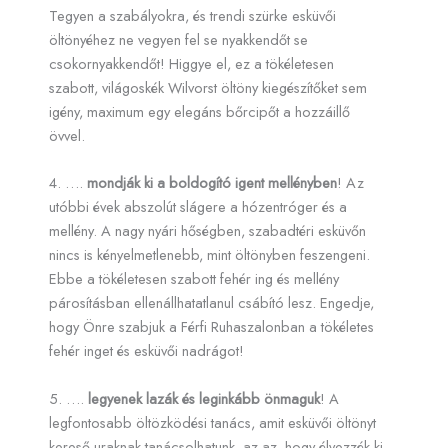
Tegyen a szabályokra, és trendi szürke esküvői
öltönyéhez ne vegyen fel se nyakkendőt se
csokornyakkendőt! Higgye el, ez a tökéletesen
szabott, világoskék Wilvorst öltöny kiegészítőket sem
igény, maximum egy elegáns bőrcipőt a hozzáillő
övvel.
4. ….
mondják ki a boldogító igent mellényben
! Az
utóbbi évek abszolút slágere a hózentróger és a
mellény. A nagy nyári hőségben, szabadtéri esküvőn
nincs is kényelmetlenebb, mint öltönyben feszengeni.
Ebbe a tökéletesen szabott fehér ing és mellény
párosításban ellenállhatatlanul csábító lesz. Engedje,
hogy Önre szabjuk a Férfi Ruhaszalonban a tökéletes
fehér inget és esküvői nadrágot!
5. ….
legyenek lazák és leginkább önmaguk
! A
legfontosabb öltözködési tanács, amit esküvői öltönyt
kereső uraknak tanácsolhatunk, az az, hogy élvezzék ki