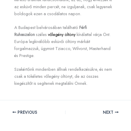
az esküvő minden percét, ne izguljanak, csak legyenek
boldogok ezen a csodálatos napon.
A Budapest belvárosában található
Férfi
Ruhaszalon
széles
vőlegény öltöny
kínálattal várja Önt.
Európa legkiválóbb esküvői öltöny márkáit
forgalmazzuk, úgymint Tziacco, Wilvorst, Masterhand
és Prestige.
Szakértőink mindenben állnak rendelkezésükre, és nem
csak a tökéletes vőlegény öltönyt, de az összes
kiegészítőt is segítenek megtalálni Önnek.
PREVIOUS
NEXT