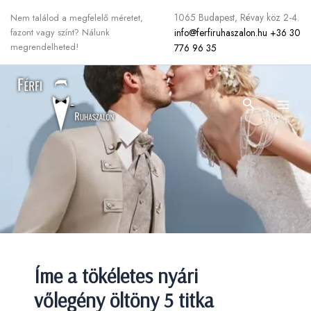
Skip
1065 Budapest, Révay köz 2-4.
Nem találod a megfelelő méretet,
to
info@ferfiruhaszalon.hu
+36 30
fazont vagy színt? Nálunk
content
megrendelheted!
776 96 35
Search
Íme a tökéletes nyári
vőlegény öltöny 5 titka