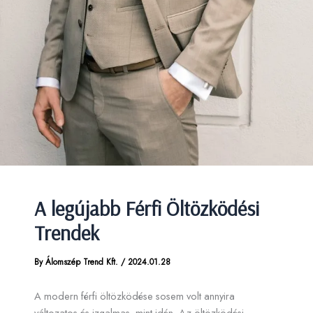
A legújabb Férfi Öltözködési
Trendek
By
Álomszép Trend Kft.
/
2024.01.28
A modern férfi öltözködése sosem volt annyira
változatos és izgalmas, mint idén. Az öltözködési