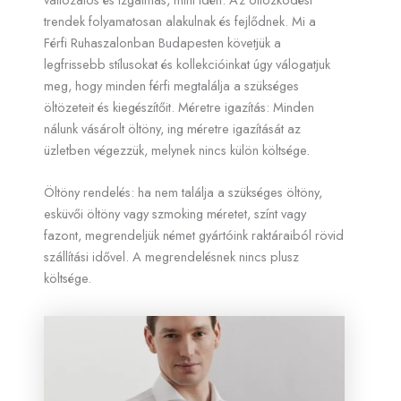
trendek folyamatosan alakulnak és fejlődnek. Mi a
Férfi Ruhaszalonban Budapesten követjük a
legfrissebb stílusokat és kollekcióinkat úgy válogatjuk
meg, hogy minden férfi megtalálja a szükséges
öltözeteit és kiegészítőit. Méretre igazítás: Minden
nálunk vásárolt öltöny, ing méretre igazítását az
üzletben végezzük, melynek nincs külön költsége.
Öltöny rendelés: ha nem találja a szükséges öltöny,
esküvői öltöny vagy szmoking méretet, színt vagy
fazont, megrendeljük német gyártóink raktáraiból rövid
szállítási idővel. A megrendelésnek nincs plusz
költsége.