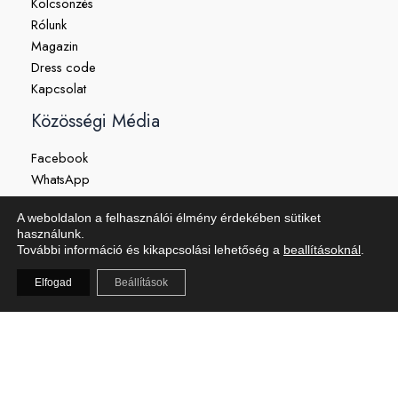
Kölcsönzés
Rólunk
Magazin
Dress code
Kapcsolat
Közösségi Média
Facebook
WhatsApp
Instagram
A weboldalon a felhasználói élmény érdekében sütiket
TikTok
használunk.
YouTube
További információ és kikapcsolási lehetőség a
beallításoknál
.
Elfogad
Beállítások
Budapest, Révay köz 2-4.