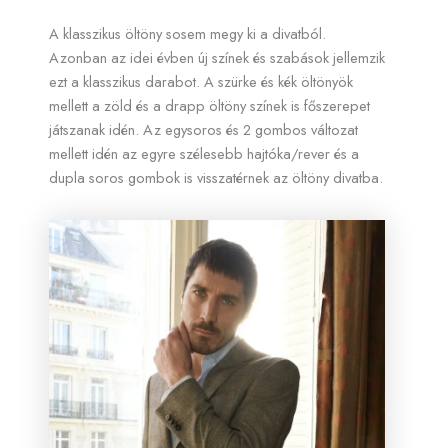
A klasszikus öltöny sosem megy ki a divatból.
Azonban az idei évben új színek és szabások jellemzik
ezt a klasszikus darabot. A szürke és kék öltönyök
mellett a zöld és a drapp öltöny színek is főszerepet
játszanak idén. Az egysoros és 2 gombos változat
mellett idén az egyre szélesebb hajtóka/rever és a
dupla soros gombok is visszatérnek az öltöny divatba.