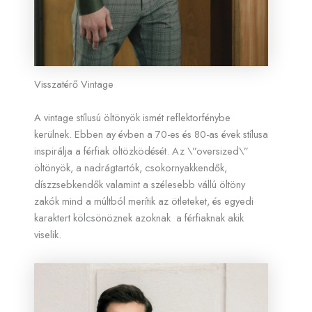
Visszatérő Vintage
A vintage stílusú öltönyök ismét reflektorfénybe
kerülnek. Ebben ay évben a 70-es és 80-as évek stílusa
inspirálja a férfiak öltözködését. Az \”oversized\”
öltönyök, a nadrágtartók, csokornyakkendők,
díszzsebkendők valamint a szélesebb vállú öltöny
zakók mind a múltból merítik az ötleteket, és egyedi
karaktert kölcsönöznek azoknak a férfiaknak akik
viselik.