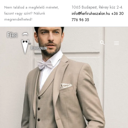
Skip
1065 Budapest, Révay köz 2-4.
Nem találod a megfelelő méretet,
to
info@ferfiruhaszalon.hu
+36 30
fazont vagy színt? Nálunk
content
megrendelheted!
776 96 35
Search