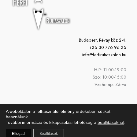
Budapest, Révay köz 2-4.
+36 30 776 96 35
info@ferfiruhaszalon.hu
H-P: 11:00-19:00
Szo: 10:00-15:00
Vasárnap: Zárva
A weboldalon a felhasználói élmény érdekében sütiket
használunk.
További információ és kikapcsolási lehetőség a
beallításoknál
.
Copyright © 2026 Férfi Ruhaszalon | Powered by Férfi Ruhaszalon
Elfogad
Beállítások