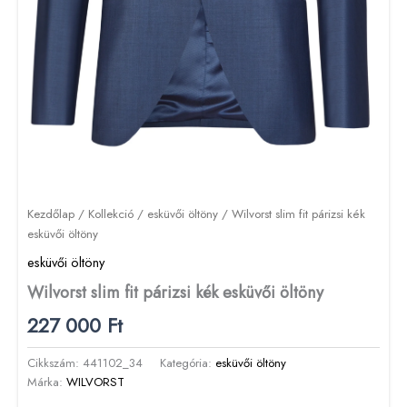
Kezdőlap
/
Kollekció
/
esküvői öltöny
/ Wilvorst slim fit párizsi kék
esküvői öltöny
esküvői öltöny
Wilvorst slim fit párizsi kék esküvői öltöny
227 000
Ft
Cikkszám:
441102_34
Kategória:
esküvői öltöny
Márka:
WILVORST