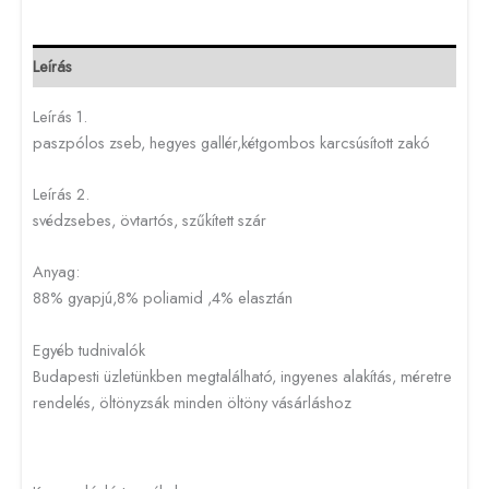
Leírás
Leírás 1.
paszpólos zseb, hegyes gallér,kétgombos karcsúsított zakó
Leírás 2.
svédzsebes, övtartós, szűkített szár
Anyag:
88% gyapjú,8% poliamid ,4% elasztán
Egyéb tudnivalók
Budapesti üzletünkben megtalálható, ingyenes alakítás, méretre
rendelés, öltönyzsák minden öltöny vásárláshoz