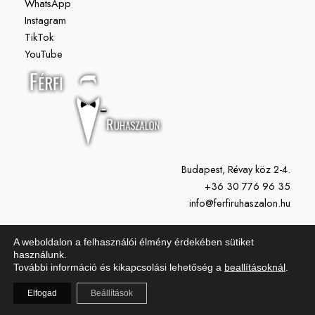
WhatsApp
Instagram
TikTok
YouTube
Budapest, Révay köz 2-4.
+36 30 776 96 35
info@ferfiruhaszalon.hu
H-P: 11:00-19:00
A weboldalon a felhasználói élmény érdekében sütiket
Szo: 10:00-15:00
használunk.
További információ és kikapcsolási lehetőség a
beallításoknál
.
Vasárnap: Zárva
Elfogad
Beállítások