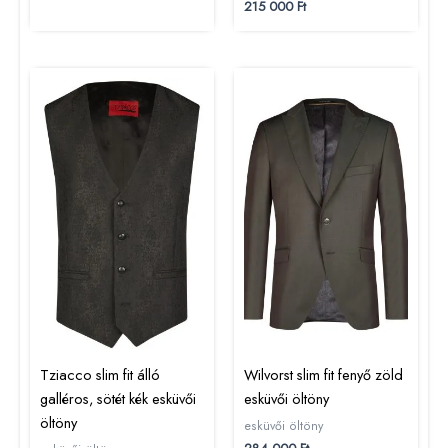
215 000
Ft
Tziacco slim fit álló
Wilvorst slim fit fenyő zöld
galléros, sötét kék esküvői
esküvői öltöny
öltöny
esküvői öltöny