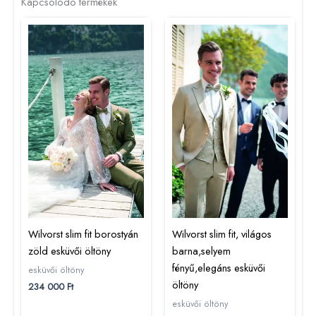
Kapcsolódó termékek
Wilvorst slim fit borostyán
Wilvorst slim fit, világos
zöld esküvői öltöny
barna,selyem
fényű,elegáns esküvői
esküvői öltöny
öltöny
234 000
Ft
esküvői öltöny