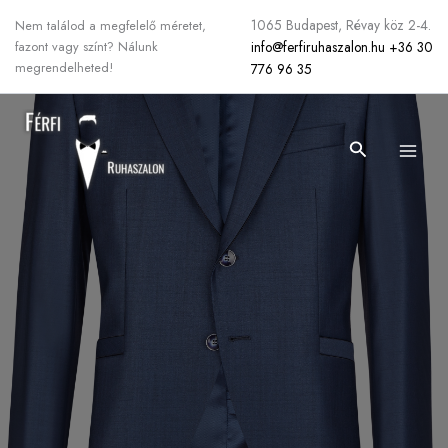
Skip
1065 Budapest, Révay köz 2-4.
Nem találod a megfelelő méretet,
to
info@ferfiruhaszalon.hu
+36 30
fazont vagy színt? Nálunk
content
megrendelheted!
776 96 35
Search