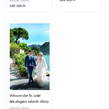
284 000
Ft
esküvői öltöny
259 000
Ft
Wilvorst slim fit, sötét
kék,elegáns esküvői öltöny
esküvői öltöny