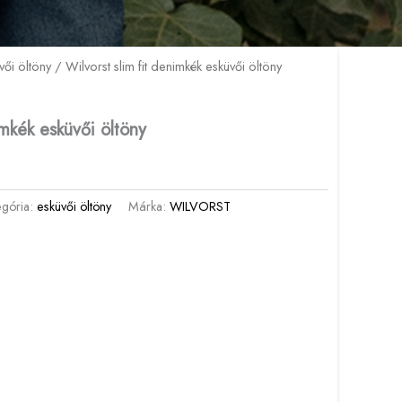
vői öltöny
/ Wilvorst slim fit denimkék esküvői öltöny
imkék esküvői öltöny
egória:
esküvői öltöny
Márka:
WILVORST