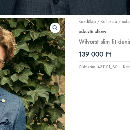
Kezdőlap
/
Kollekció
/
eskü
esküvői öltöny
Wilvorst slim fit den
139 000
Ft
Cikkszám:
431101_30
Kat