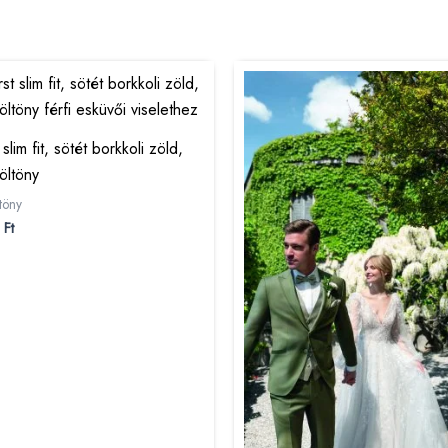
slim fit, sötét borkkoli zöld,
öltöny
töny
0
Ft