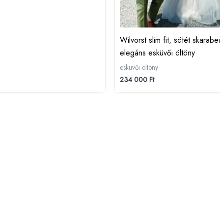
Wilvorst slim fit, sötét skarab
elegáns esküvői öltöny
esküvői öltöny
234 000
Ft