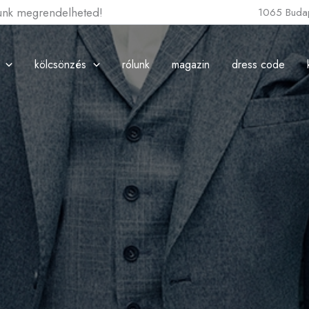
lunk megrendelheted!
1065 Budap
kölcsönzés
rólunk
magazin
dress code