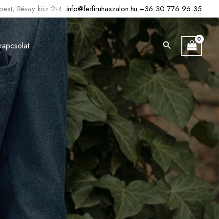
est, Révay köz 2-4.
info@ferfiruhaszalon.hu
+36 30 776 96 35
Search
kapcsolat