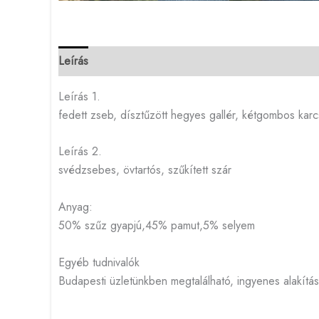
Leírás
Leírás 1.
fedett zseb, dísztűzött hegyes gallér, kétgombos karcs
Leírás 2.
svédzsebes, övtartós, szűkített szár
Anyag:
50% szűz gyapjú,45% pamut,5% selyem
Egyéb tudnivalók
Budapesti üzletünkben megtalálható, ingyenes alakítá