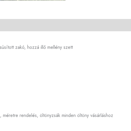
úsított zakó, hozzá illő mellény szett
s, méretre rendelés, öltönyzsák minden öltöny vásárláshoz