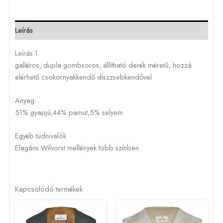
Leírás
Leírás 1.
galléros, dupla gombsoros, állítható derék méretű, hozzá
elérhető csokornyakkendő díszzsebkendővel
Anyag:
51% gyapjú,44% pamut,5% selyem
Egyéb tudnivalók
Elagáns Wilvorst mellények több színben
Kapcsolódó termékek