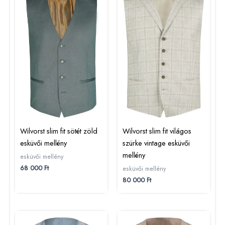
Wilvorst slim fit sötét zöld
Wilvorst slim fit világos
esküvői mellény
szürke vintage esküvői
mellény
esküvői mellény
68 000
Ft
esküvői mellény
80 000
Ft