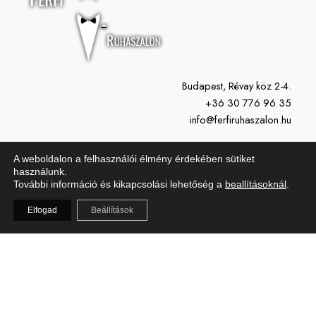
Budapest, Révay köz 2-4.
+36 30 776 96 35
info@ferfiruhaszalon.hu
H-P: 11:00-19:00
A weboldalon a felhasználói élmény érdekében sütiket
Szo: 10:00-15:00
használunk.
További információ és kikapcsolási lehetőség a
beallításoknál
.
Vasárnap: Zárva
Elfogad
Beállítások
Copyright © 2026 Férfi Ruhaszalon | Powered by Férfi Ruhaszalon