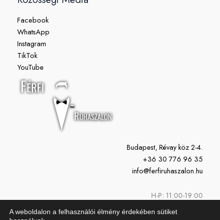
Facebook
WhatsApp
Instagram
TikTok
YouTube
Budapest, Révay köz 2-4.
+36 30 776 96 35
info@ferfiruhaszalon.hu
H-P: 11:00-19:00
Szo: 10:00-15:00
A weboldalon a felhasználói élmény érdekében sütiket
Vasárnap: Zárva