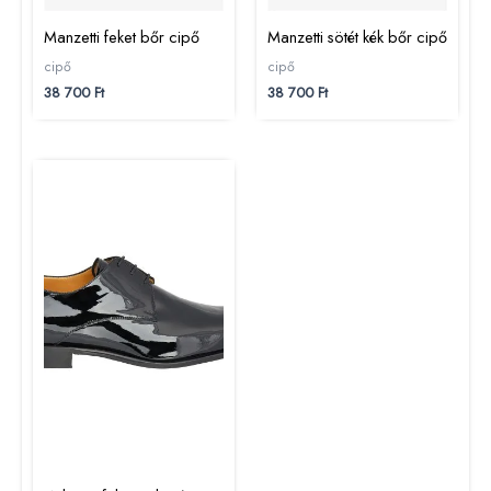
Manzetti feket bőr cipő
Manzetti sötét kék bőr cipő
cipő
cipő
38 700
Ft
38 700
Ft