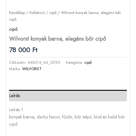
Kezdőlap
/
Kollekció
/
cipő
/ Wilvorst konyak barna, elegáns bőr
cipő
cipő
Wilvorst konyak barna, elegáns bőr cipő
78 000
Ft
Cikkszám:
448314_66_0290
Kategória:
cipő
Márka:
WILVORST
Leírás
Leírás 1.
konyak barna, derby fazon, fűzős, bőr talpú, kívül és belül bőr
cipő