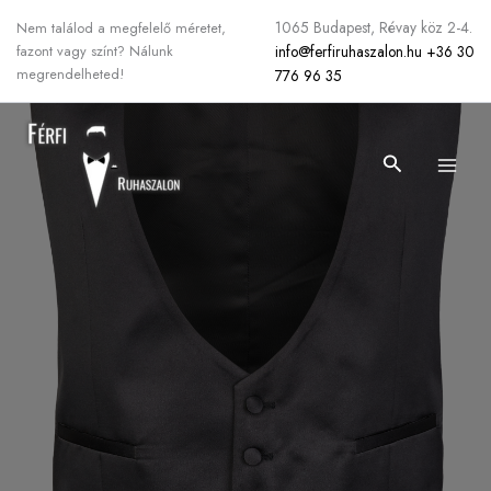
Skip
1065 Budapest, Révay köz 2-4.
Nem találod a megfelelő méretet,
to
info@ferfiruhaszalon.hu
+36 30
fazont vagy színt? Nálunk
content
megrendelheted!
776 96 35
Search