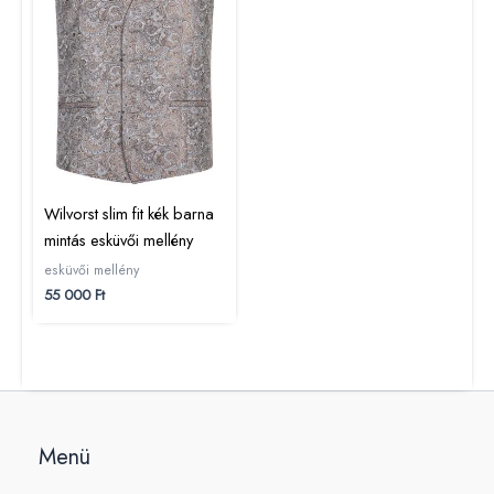
Wilvorst slim fit kék barna
mintás esküvői mellény
esküvői mellény
55 000
Ft
Menü