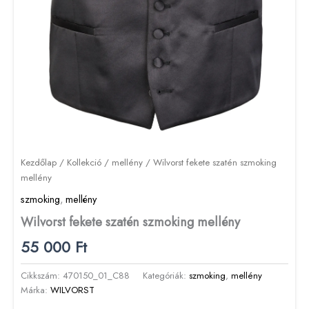
Kezdőlap
/
Kollekció
/
mellény
/ Wilvorst fekete szatén szmoking
mellény
szmoking
,
mellény
Wilvorst fekete szatén szmoking mellény
55 000
Ft
Cikkszám:
470150_01_C88
Kategóriák:
szmoking
,
mellény
Márka:
WILVORST