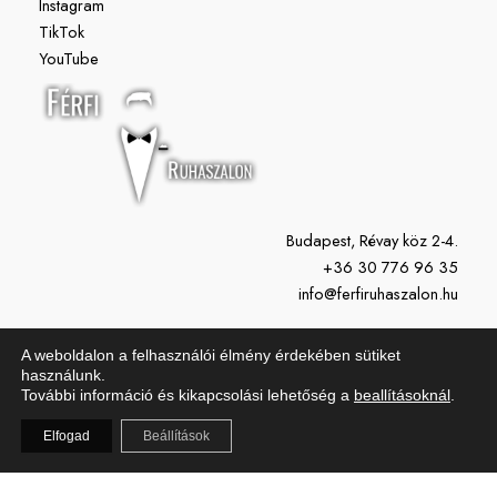
Instagram
TikTok
YouTube
Budapest, Révay köz 2-4.
+36 30 776 96 35
info@ferfiruhaszalon.hu
H-P: 11:00-19:00
A weboldalon a felhasználói élmény érdekében sütiket
Szo: 10:00-15:00
használunk.
További információ és kikapcsolási lehetőség a
beallításoknál
.
Vasárnap: Zárva
Elfogad
Beállítások