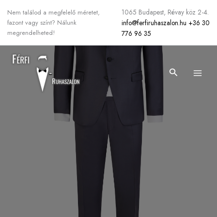
Skip
1065 Budapest, Révay köz 2-4.
Nem találod a megfelelő méretet,
to
info@ferfiruhaszalon.hu
+36 30
fazont vagy színt? Nálunk
content
megrendelheted!
776 96 35
Search