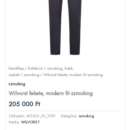
Kezdőlap
/
Kollekció
/
szmoking, frakk,
zsakett
/
szmoking
/ Wilvorst fekete, modern fit szmoking
szmoking
Wilvorst fekete, modern fit szmoking
205 000
Ft
Cikkszám:
401201_01_7051
Kategória:
szmoking
Márka:
WILVORST