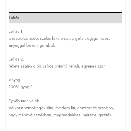
Leírás
Leírás 1.
paszpólos zseb, széles fekete spicc gallér, egygombos,
anyaggal bevont gombok
Leírás 2.
fekete szatén oldalcsíkos,övtartó nélküli, egyenes szár
Anyag:
100% gyapjú
Egyéb tudnivalók
Wilvorst szmokingok slim, modern fitt, comfort fitt fazoban,
nagy méretválasztékban, megrendelésre, méretre igazítás