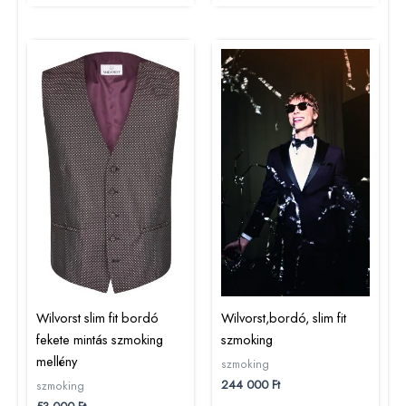
Wilvorst slim fit bordó
Wilvorst,bordó, slim fit
fekete mintás szmoking
szmoking
mellény
szmoking
244 000
Ft
szmoking