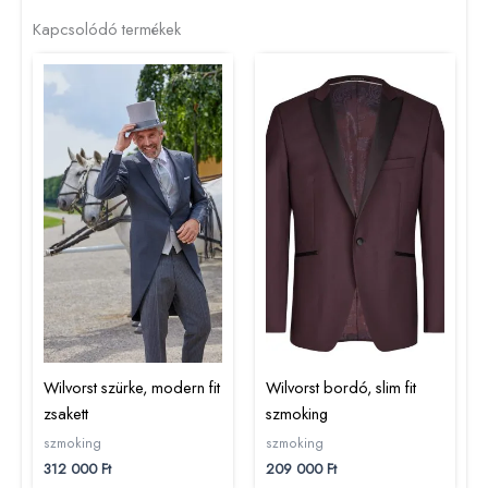
Kapcsolódó termékek
Wilvorst szürke, modern fit
Wilvorst bordó, slim fit
zsakett
szmoking
szmoking
szmoking
312 000
Ft
209 000
Ft