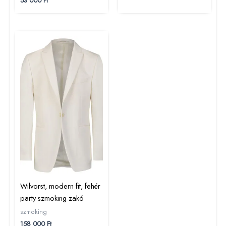
53 000
Ft
Wilvorst, modern fit, fehér
party szmoking zakó
szmoking
158 000
Ft