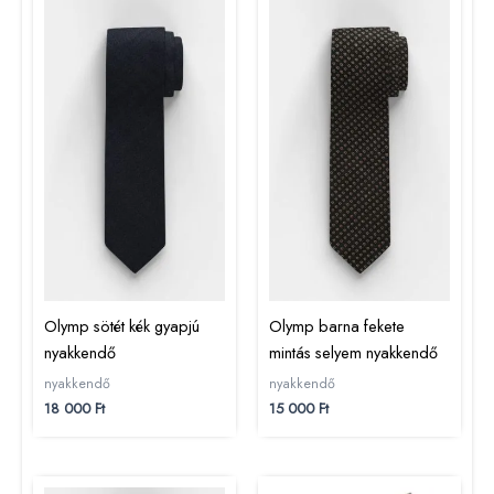
Olymp sötét kék gyapjú
Olymp barna fekete
nyakkendő
mintás selyem nyakkendő
nyakkendő
nyakkendő
18 000
Ft
15 000
Ft