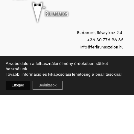
Budapest, Révay köz 2-4.
+36 30 776 96 35
info@ferfiruhaszalon.hu
H-P: 11:00-19:00
A weboldalon a felhasználói élmény érdekében sütiket
Szo: 10:00-15:00
használunk.
További információ és kikapcsolási lehetőség a
beallításoknál
.
Vasárnap: Zárva
Elfogad
Beállítások
Copyright © 2026 Férfi Ruhaszalon | Powered by Férfi Ruhaszalon