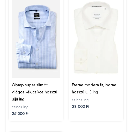
Olymp super slim fit
Eterna modern fit, barna
világos kék,csíkos hosszú
hosszú ujjú ing
ujjú ing
színes ing
28 000
Ft
színes ing
25 000
Ft