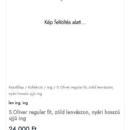
Kezdőlap
/
Kollekció
/
ing
/ S.Oliver regular fit, zöld lenvászon,
nyári hosszú ujjú ing
len ing
,
ing
S.Oliver regular fit, zöld lenvászon, nyári hosszú
ujjú ing
24 000
Ft