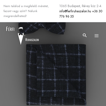
Skip
1065 Budapest, Révay köz 2-4.
Nem találod a megfelelő méretet,
to
info@ferfiruhaszalon.hu
+36 30
fazont vagy színt? Nálunk
content
megrendelheted!
776 96 35
Search