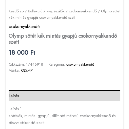
Kezdőlap
/
Kollekció
/
kiegészítők
/
csokornyakkendő
/ Olymp sötét
kék mintás gyapjú csokornyakkendő szett
csokornyakkendő
Olymp sötét kék mintás gyapjú csokornyakkendő
szett
18 000
Ft
Cikkszám:
17446918
Kategória:
csokornyakkendő
Márka:
OLYMP
Leírás
Leírás 1.
sötétkék, mintás, gyapjú, állítható méretű csokornyakkendő és
díszzsebkendő szett