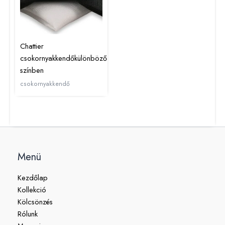
Chattier
csokornyakkendőkülönböző
színben
csokornyakkendő
Menü
Kezdőlap
Kollekció
Kölcsönzés
Rólunk