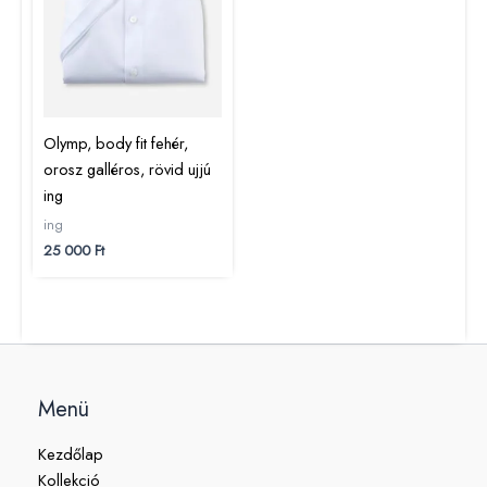
Olymp, body fit fehér,
orosz galléros, rövid ujjú
ing
ing
25 000
Ft
Menü
Kezdőlap
Kollekció