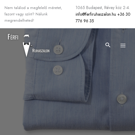
Skip
1065 Budapest, Révay köz 2-4.
Nem találod a megfelelő méretet,
to
info@ferfiruhaszalon.hu
+36 30
fazont vagy színt? Nálunk
content
megrendelheted!
776 96 35
Search