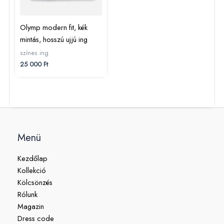
Olymp modern fit, kék
mintás, hosszú ujjú ing
színes ing
25 000
Ft
Menü
Kezdőlap
Kollekció
Kölcsönzés
Rólunk
Magazin
Dress code