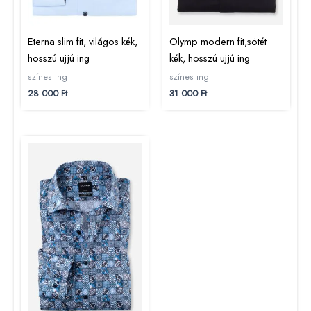
Eterna slim fit, világos kék,
Olymp modern fit,sötét
hosszú ujjú ing
kék, hosszú ujjú ing
színes ing
színes ing
28 000
Ft
31 000
Ft