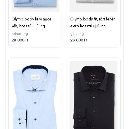
Olymp body fit világos
Olymp body fit, tört fehér
kék, hosszú ujjú ing
extra hosszú ujjú ing
színes ing
gála ing
28 000
Ft
28 000
Ft