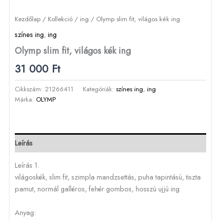
Kezdőlap
/
Kollekció
/
ing
/ Olymp slim fit, világos kék ing
színes ing
,
ing
Olymp slim fit, világos kék ing
31 000
Ft
Cikkszám:
21266411
Kategóriák:
színes ing
,
ing
Márka:
OLYMP
Leírás
Leírás 1.
világoskék, slim fit, szimpla mandzsettás, puha tapintású, tiszta
pamut, normál galléros, fehér gombos, hosszú ujjú ing
Anyag: