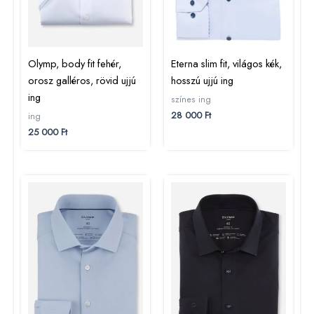
Olymp, body fit fehér,
Eterna slim fit, világos kék,
orosz galléros, rövid ujjú
hosszú ujjú ing
ing
színes ing
28 000
Ft
ing
25 000
Ft