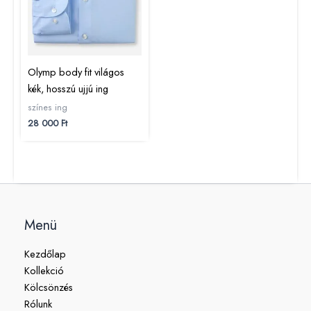
Olymp body fit világos
kék, hosszú ujjú ing
színes ing
28 000
Ft
Menü
Kezdőlap
Kollekció
Kölcsönzés
Rólunk