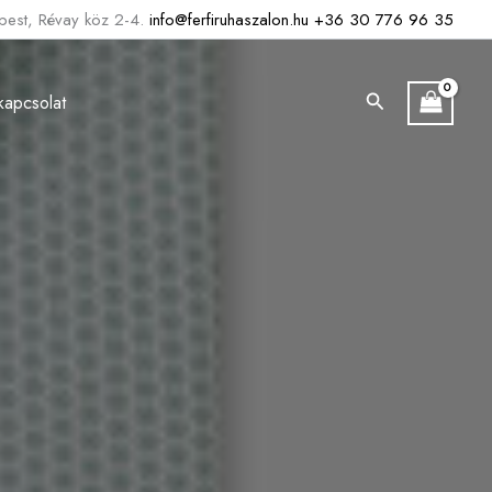
est, Révay köz 2-4.
info@ferfiruhaszalon.hu
+36 30 776 96 35
Search
kapcsolat