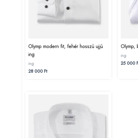
Olymp modern fit, fehér hosszú ujjú
Olymp, b
ing
ing
25 000
F
ing
28 000
Ft