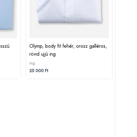
osszú
Olymp, body fit fehér, orosz galléros,
rövid ujjú ing
ing
25 000
Ft