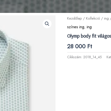
Kezdőlap
/
Kollekció
/
ing
/
színes ing
,
ing
Olymp body fit világos
28 000
Ft
Cikkszám:
2018_14_45
Ka