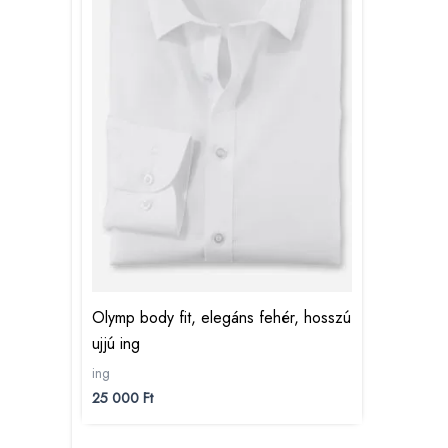
Olymp body fit, elegáns fehér, hosszú
ujjú ing
ing
25 000
Ft