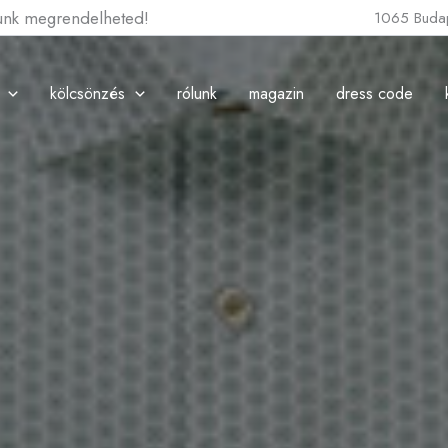
lunk megrendelheted!
1065 Budap
kölcsönzés
rólunk
magazin
dress code