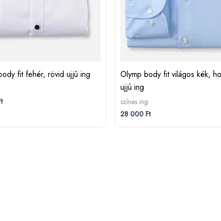
ody fit fehér, rövid ujjú ing
Olymp body fit világos kék, h
ujjú ing
t
színes ing
28 000
Ft