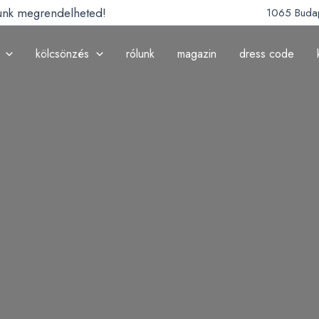
lunk megrendelheted!
1065 Budap
kölcsönzés
rólunk
magazin
dress code