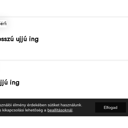
osszú ujjú ing
jjú ing
sználói élmény érdekében sütiket használunk.
Elfogad
s kikapcsolási lehetőség a
beallításoknál
.