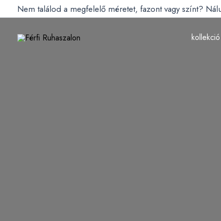
Skip
Nem találod a megfelelő méretet, fazont vagy színt? Ná
to
content
kollekció