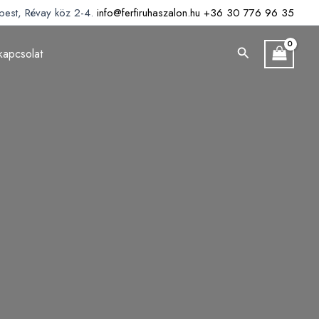
est, Révay köz 2-4.
info@ferfiruhaszalon.hu
+36 30 776 96 35
Search
kapcsolat