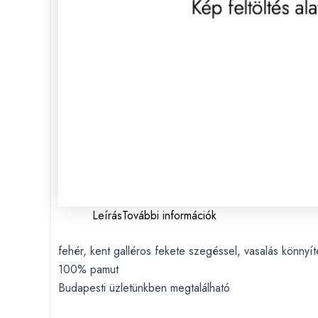
Leírás
További információk
fehér, kent galléros fekete szegéssel, vasalás könnyíte
100% pamut
Budapesti üzletünkben megtalálható