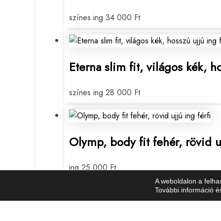
színes ing
34 000
Ft
Eterna slim fit, világos kék, h
színes ing
28 000
Ft
Olymp, body fit fehér, rövid u
ing
25 000
Ft
A weboldalon a felha
További információ é