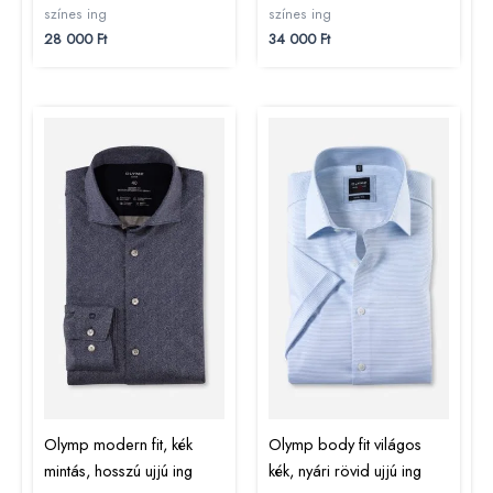
színes ing
színes ing
28 000
Ft
34 000
Ft
Olymp modern fit, kék
Olymp body fit világos
mintás, hosszú ujjú ing
kék, nyári rövid ujjú ing