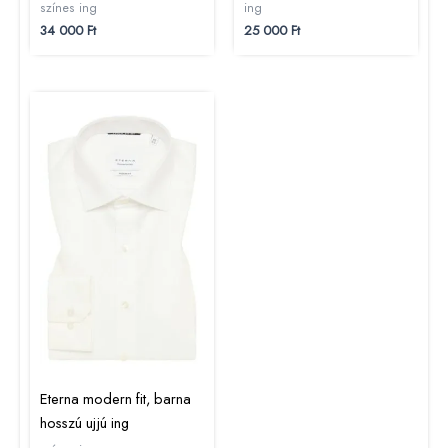
színes ing
ing
34 000
Ft
25 000
Ft
Eterna modern fit, barna
hosszú ujjú ing