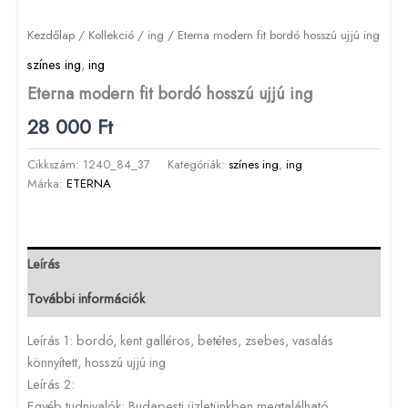
Kezdőlap
/
Kollekció
/
ing
/ Eterna modern fit bordó hosszú ujjú ing
színes ing
,
ing
Eterna modern fit bordó hosszú ujjú ing
28 000
Ft
Cikkszám:
1240_84_37
Kategóriák:
színes ing
,
ing
Márka:
ETERNA
Leírás
További információk
Leírás 1: bordó, kent galléros, betétes, zsebes, vasalás
könnyített, hosszú ujjú ing
Leírás 2:
Egyéb tudnivalók: Budapesti üzletünkben megtalálható