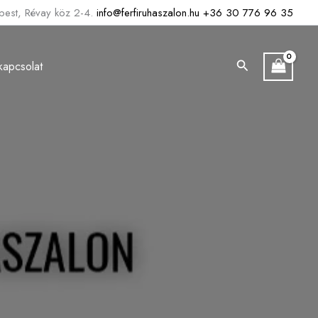
est, Révay köz 2-4.
info@ferfiruhaszalon.hu
+36 30 776 96 35
Search
kapcsolat