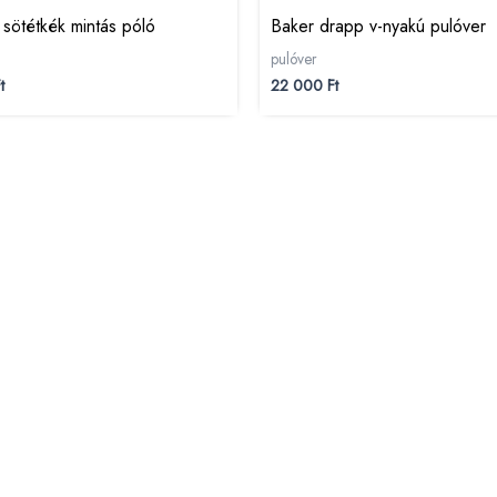
 sötétkék mintás póló
Baker drapp v-nyakú pulóver
pulóver
t
22 000
Ft