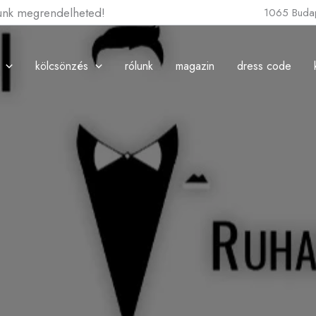
lunk megrendelheted!
1065 Budap
kölcsönzés
rólunk
magazin
dress code