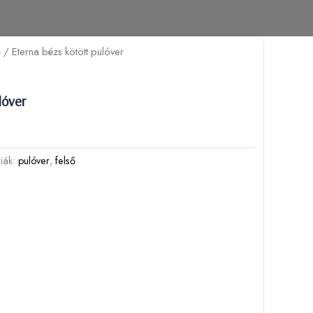
ő
/ Eterna bézs kötött pulóver
lóver
riák:
pulóver
,
felső