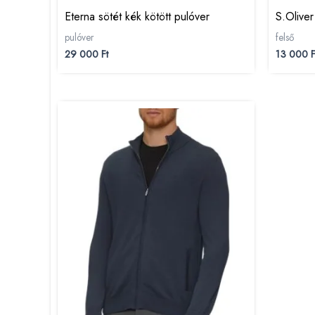
Eterna sötét kék kötött pulóver
S.Oliver
pulóver
felső
29 000
Ft
13 000
F