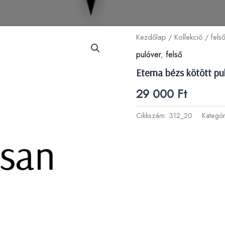
Kezdőlap
/
Kollekció
/
fels
pulóver
,
felső
Eterna bézs kötött pu
29 000
Ft
Cikkszám:
312_20
Kategó