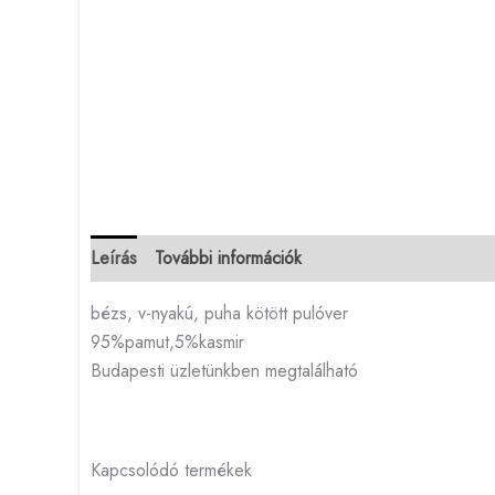
Leírás
További információk
bézs, v-nyakú, puha kötött pulóver
95%pamut,5%kasmir
Budapesti üzletünkben megtalálható
Kapcsolódó termékek