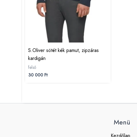
S.Oliver sötét kék pamut, zipzáras
kardigán
felső
30 000
Ft
Menü
Kezdőlap