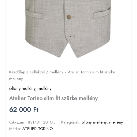
Kezdőlap
/
Kollekció
/
mellény
/ Atelier Torino slim fit szürke
mellény
öltöny mellény
,
mellény
Atelier Torino slim fit szürke mellény
62 000
Ft
Cikkszám:
831701_20_G5
Kategóriák:
öltöny mellény
,
mellény
Márka:
ATELIER TORINO