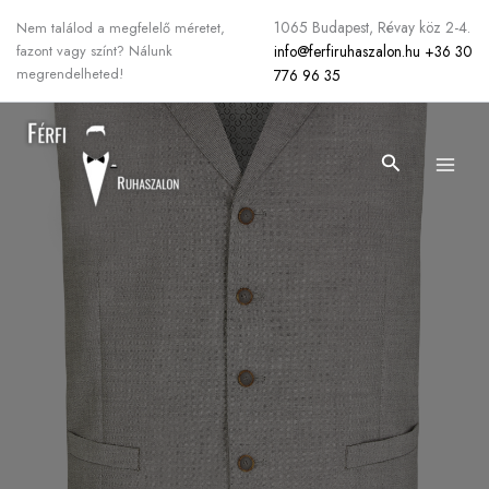
Skip
1065 Budapest, Révay köz 2-4.
Nem találod a megfelelő méretet,
to
info@ferfiruhaszalon.hu
+36 30
fazont vagy színt? Nálunk
content
megrendelheted!
776 96 35
Search