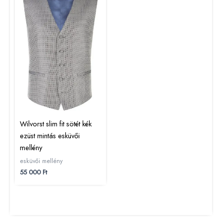
Wilvorst slim fit sötét kék
ezüst mintás esküvői
mellény
esküvői mellény
55 000
Ft