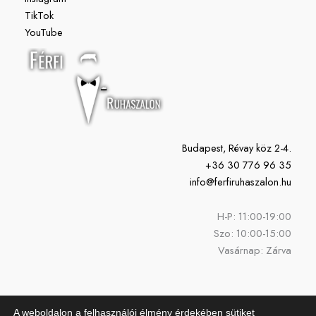
TikTok
YouTube
Budapest, Révay köz 2-4.
+36 30 776 96 35
info@ferfiruhaszalon.hu
H-P: 11:00-19:00
Szo: 10:00-15:00
Vasárnap: Zárva
A weboldalon a felhasználói élmény érdekében sütiket