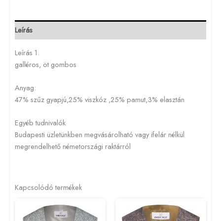
Leírás
Leírás 1.
galléros, öt gombos
Anyag:
47% szűz gyapjú,25% viszkóz ,25% pamut,3% elasztán
Egyéb tudnivalók
Budapesti üzletünkben megvásárolható vagy ifelár nélkül
megrendelhető németországi raktárról
Kapcsolódó termékek