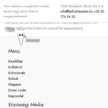
Appointment canceled
Skip
1065 Budapest, Révay köz 2-4.
Nem találod a megfelelő méretet,
to
info@ferfiruhaszalon.hu
+36 30
fazont vagy színt? Nálunk
content
Sorry to hear that you have requested for cancel the appointment.
megrendelheted!
776 96 35
We have sent an email notification for cancel appointment. So
please click on the button to cancel the appointment.
Search
Menü
Kezdőlap
Kollekció
Kölcsönzés
Rólunk
Magazin
Dress code
Kapcsolat
Közösségi Média